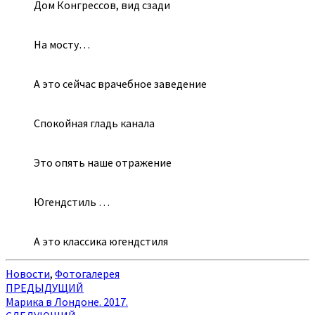
Дом Конгрессов, вид сзади
На мосту…
А это сейчас врачебное заведение
Спокойная гладь канала
Это опять наше отражение
Югендстиль …
А это классика югендстиля
Новости
,
Фотогалерея
Навигация
ПРЕДЫДУЩИЙ
Марика в Лондоне. 2017.
по