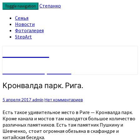
Перейти
Степанко
Toggle navigation
к
содержимому
Семья
Новости
Фотогалерея
StepArt
Степанко
Семейная хроника
Кронвалда
Кронвалда парк. Рига.
парк.
Рига.
Комментарии
5 апреля 2017
admin
Нет комментариев
Есть такое удивительное место в Риге — Кронвалда парк.
Кроме канала и мостов там находятся большое количество
различных памятников. Есть там памятник Пушкину и
Шевченко, стоит огромная обезьяна в скафандре и
китайская беседка.